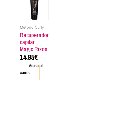
iples
antes.
ones
Método Curly
Recuperador
capilar
den
Magic Rizos
ir
14.95
€
Añadir al
na
carrito
ucto