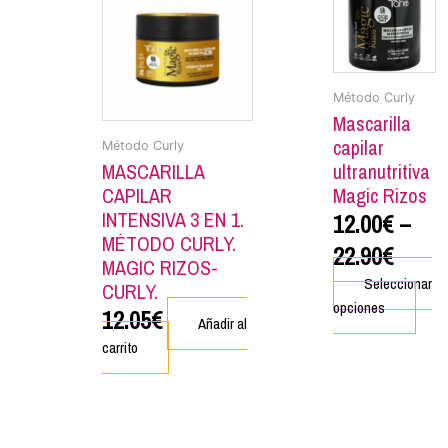
múlt
vari
Las
opci
Método Curly
se
Mascarilla
pue
capilar
Método Curly
eleg
MASCARILLA
ultranutritiva
en
CAPILAR
Magic Rizos
la
INTENSIVA 3 EN 1.
12.00
€
–
pági
MÉTODO CURLY.
22.90
€
de
MAGIC RIZOS-
Seleccionar
prod
CURLY.
opciones
12.05
€
Añadir al
carrito