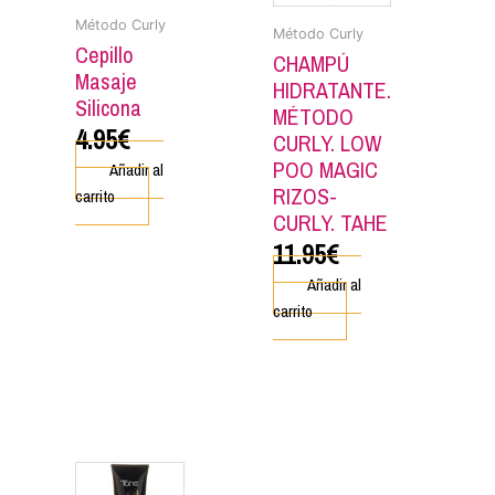
Método Curly
Método Curly
Cepillo
CHAMPÚ
Masaje
HIDRATANTE.
Silicona
MÉTODO
4.95
€
CURLY. LOW
POO MAGIC
Añadir al
RIZOS-
carrito
CURLY. TAHE
11.95
€
Añadir al
carrito
ucto
e