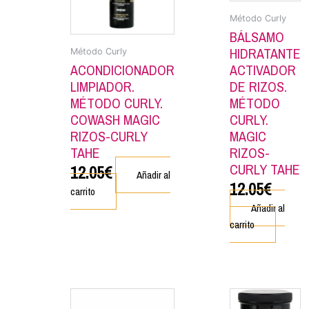
Método Curly
BÁLSAMO
HIDRATANTE
Método Curly
ACONDICIONADOR
ACTIVADOR
LIMPIADOR.
DE RIZOS.
MÉTODO CURLY.
MÉTODO
COWASH MAGIC
CURLY.
RIZOS-CURLY
MAGIC
TAHE
RIZOS-
CURLY TAHE
12.05
€
Añadir al
12.05
€
carrito
Añadir al
carrito
Este
prod
tien