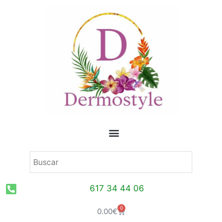
Ir
al
contenido
617 34 44 06
0
Carrito
0.00
€