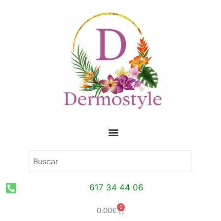
Ir
al
contenido
617 34 44 06
0
Carrito
0.00
€