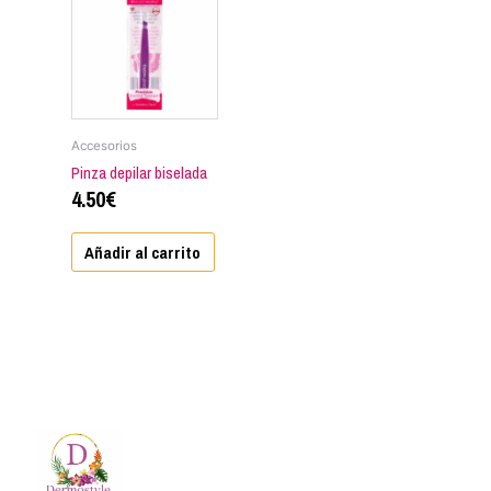
Accesorios
Pinza depilar biselada
4.50
€
Añadir al carrito