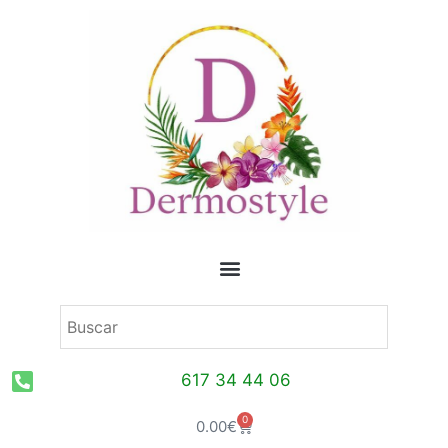
Ir
al
contenido
617 34 44 06
0
Carrito
0.00
€