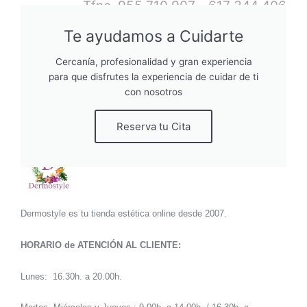
Tfno. 955 710 907 - 617 344 406
Email: info@dermostyle.com
Te ayudamos a Cuidarte
Cercanía, profesionalidad y gran experiencia
F
I
para que disfrutes la experiencia de cuidar de ti
F
I
a
n
con nosotros
a
n
c
s
c
s
e
t
Reserva tu Cita
e
t
b
a
b
a
o
g
o
g
o
r
o
r
k
a
k
a
m
Dermostyle es tu tienda estética online desde 2007.
m
HORARIO de ATENCIÓN AL CLIENTE:
Lunes: 16.30h. a 20.00h.