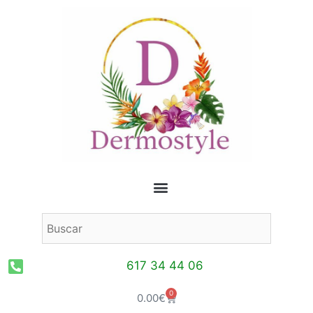
Ir
al
contenido
617 34 44 06
0
Carrito
0.00
€