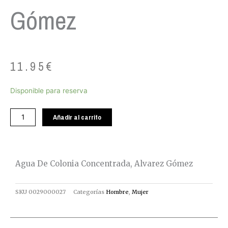
Gómez
11.95
€
Agua
Disponible para reserva
De
Colonia
Añadir al carrito
Concentrada,
Alvarez
Gómez
cantidad
Agua De Colonia Concentrada, Alvarez Gómez
SKU
0029000027
Categorías
Hombre
,
Mujer