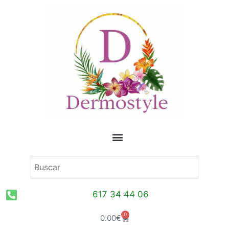
Ir
al
contenido
617 34 44 06
0
Carrito
0.00
€