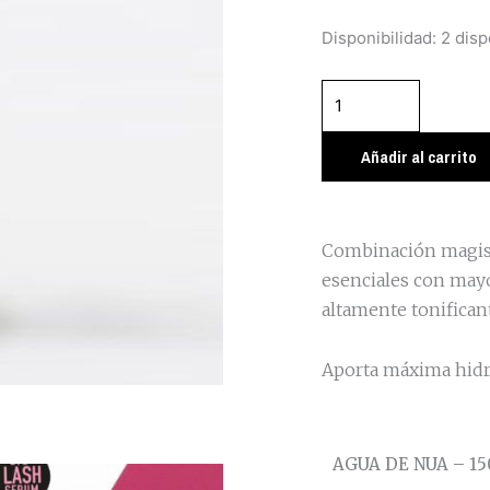
AGUA
Disponibilidad:
2 disp
DE
NUA
-
150
Añadir al carrito
ml.
cantidad
Combinación magistr
esenciales con may
altamente tonificant
Aporta máxima hidra
AGUA DE NUA – 15