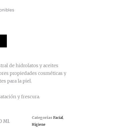
onibles
al de hidrolatos y aceites
ores propiedades cosméticas y
es para la piel.
tación y frescura.
Categorías
Facial
,
0 Ml.
Higiene