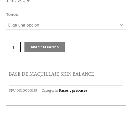
BASE
Tonos
DE
MAQUILLAJE
SKIN
BALANCE
cantidad
Añadir al carrito
BASE DE MAQUILLAJE SKIN BALANCE
SKU
0010000135
Categoría
Bases y prebases