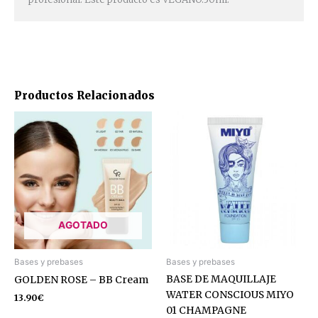
Productos Relacionados
Este
producto
tiene
múltiples
variantes.
Las
opciones
AGOTADO
se
pueden
elegir
Bases y prebases
Bases y prebases
en
BASE DE MAQUILLAJE
GOLDEN ROSE – BB Cream
la
WATER CONSCIOUS MIYO
13.90
€
página
01 CHAMPAGNE