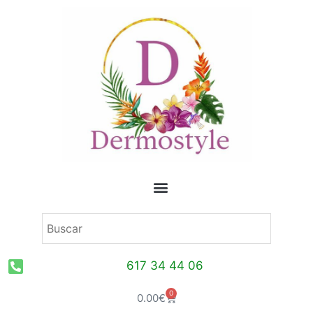
Ir
al
contenido
617 34 44 06
0
Carrito
0.00
€