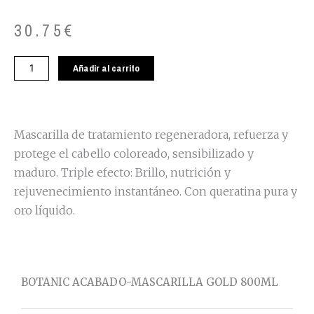
30.75
€
BOTANIC
Añadir al carrito
ACABADO-
MASCARILLA
GOLD
800ML
Mascarilla de tratamiento regeneradora, refuerza y
cantidad
protege el cabello coloreado, sensibilizado y
maduro. Triple efecto: Brillo, nutrición y
rejuvenecimiento instantáneo. Con queratina pura y
oro líquido.
BOTANIC ACABADO-MASCARILLA GOLD 800ML