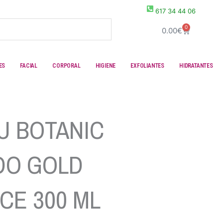
617 34 44 06
0
Carrito
0.00
€
ES
FACIAL
CORPORAL
HIGIENE
EXFOLIANTES
HIDRATANTES
U BOTANIC
DO GOLD
CE 300 ML