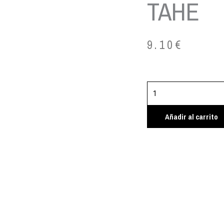
TAHE
9.10
€
CHAMPU
BOTANIC
ACABADO
Añadir al carrito
GOLD
RADIANCE
300
ML
TAHE
cantidad