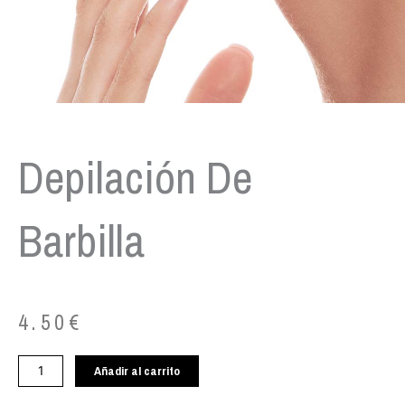
Depilación De
Barbilla
4.50
€
Depilación
Añadir al carrito
de
barbilla