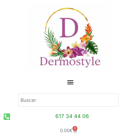
Ir
al
contenido
617 34 44 06
0
Carrito
0.00
€