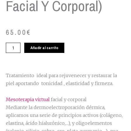
Facial Y Corporal)
65.00
€
Mesoterapia
Añadir al carrito
virtual
(
Facial
y
Tratamiento ideal para rejuvenecer y restaurar la
corporal)
piel aportando tonicidad , elasticidad y firmeza.
cantidad
Mesoterapia virtual
facial y corporal
Mediante la dermoelectroporación dérmica,
aplicamos una serie de principios activos (colágeno,
elastina, ácido hialurónico,…), y oligoelementos
(selenio, silicio, cobre-oro-plata, germanio,…) que