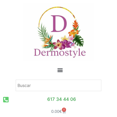
Ir
al
contenido
617 34 44 06
0
Carrito
0.00
€