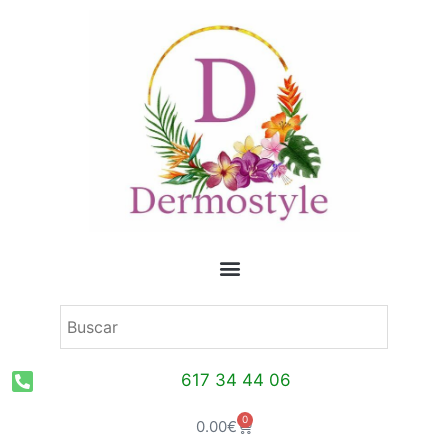
Ir
al
contenido
617 34 44 06
0
Carrito
0.00
€