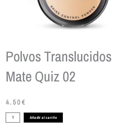
Polvos Translucidos
Mate Quiz 02
4.50
€
Polvos
Añadir al carrito
translucidos
mate