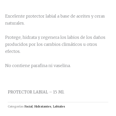
-
15
ml.
Excelente protector labial a base de aceites y ceras
cantidad
naturales.
Protege, hidrata y regenera los labios de los daños
producidos por los cambios climáticos u otros
efectos.
No contiene parafina ni vaselina.
PROTECTOR LABIAL – 15 Ml.
Categorías
Facial
,
Hidratantes
,
Labiales