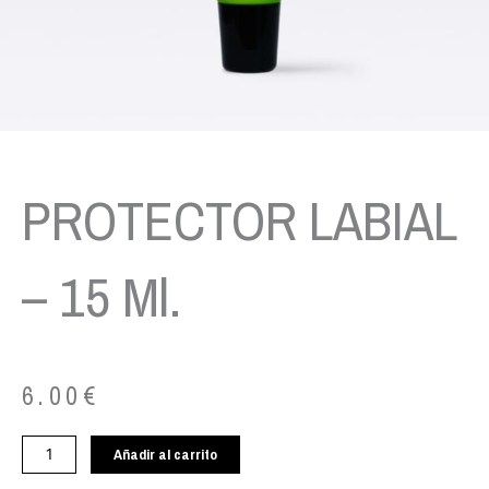
PROTECTOR LABIAL
– 15 Ml.
6.00
€
PROTECTOR
Añadir al carrito
LABIAL