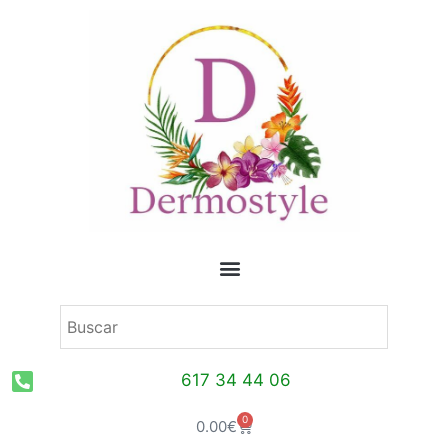
Ir
al
contenido
617 34 44 06
0
Carrito
0.00
€