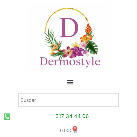
Ir
al
contenido
617 34 44 06
0
Carrito
0.00
€