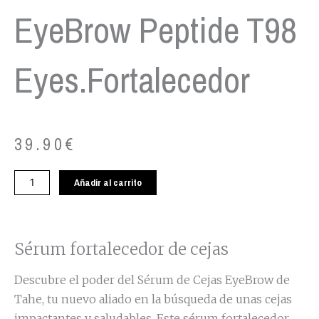
EyeBrow Peptide T98
Eyes.Fortalecedor
39.90
€
Sérum
Añadir al carrito
de
cejas
EyeBrow
Peptide
Sérum fortalecedor de cejas
T98
Eyes.Fortalecedor
Descubre el poder del Sérum de Cejas EyeBrow de
cantidad
Tahe, tu nuevo aliado en la búsqueda de unas cejas
impactantes y saludables. Este sérum fortalecedor