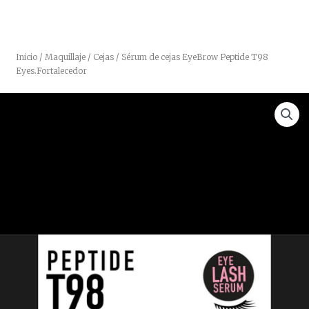
Inicio
/
Maquillaje
/
Cejas
/ Sérum de cejas EyeBrow Peptide T98
Eyes.Fortalecedor