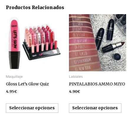
Productos Relacionados
Este
Este
producto
produ
tiene
tiene
múltiples
múlti
variantes.
varia
Las
Las
opciones
opcio
se
se
pueden
pued
elegir
elegir
Maquillaje
Labiales
en
en
Gloss Let’s Glow Quiz
PINTALABIOS AMMO MIYO
la
la
4.95
€
4.90
€
página
págin
de
de
producto
produ
Seleccionar opciones
Seleccionar opciones