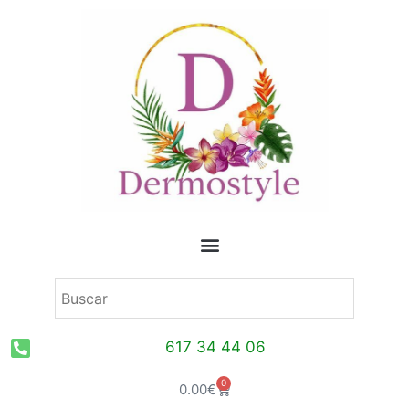
Ir
al
contenido
617 34 44 06
0
Carrito
0.00
€