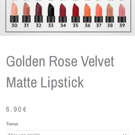
Golden Rose Velvet
Matte Lipstick
6.90
€
Golden
Tonos
Rose