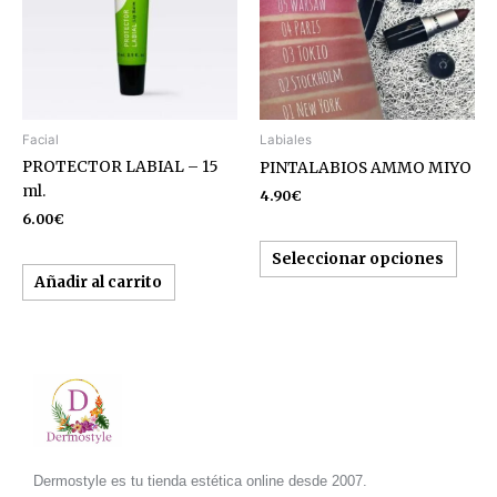
varia
Las
opcio
se
pued
elegir
Facial
Labiales
en
PROTECTOR LABIAL – 15
PINTALABIOS AMMO MIYO
la
ml.
4.90
€
págin
6.00
€
de
produ
Seleccionar opciones
Añadir al carrito
Dermostyle es tu tienda estética online desde 2007.