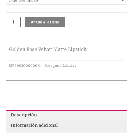
Velvet
Matte
Lipstick
cantidad
Añadir al carrito
Golden Rose Velvet Matte Lipstick
SKU
00200000061
Categoría
Labiales
Descripción
Información adicional