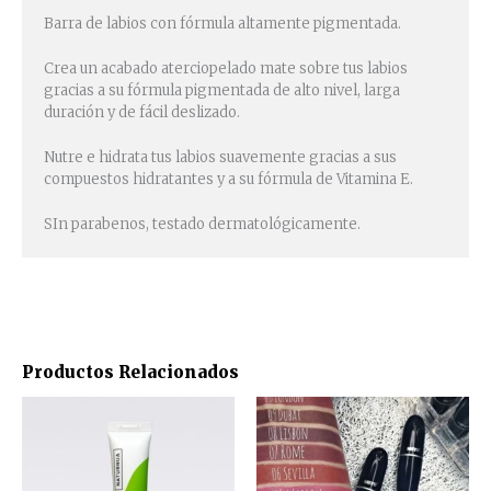
Barra de labios con fórmula altamente pigmentada.
Crea un acabado aterciopelado mate sobre tus labios
gracias a su fórmula pigmentada de alto nivel, larga
duración y de fácil deslizado.
Nutre e hidrata tus labios suavemente gracias a sus
compuestos hidratantes y a su fórmula de Vitamina E.
SIn parabenos, testado dermatológicamente.
Productos Relacionados
Este
produ
tiene
múlti