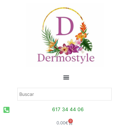
Ir
al
contenido
617 34 44 06
0
Carrito
0.00
€