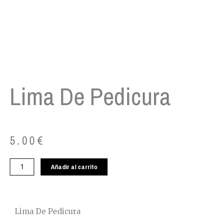
Lima De Pedicura
5.00
€
Lima
Añadir al carrito
de
pedicura
cantidad
Lima De Pedicura