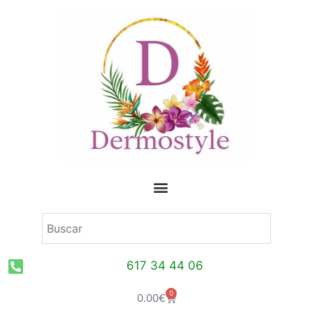
Ir
al
contenido
617 34 44 06
0
Carrito
0.00
€