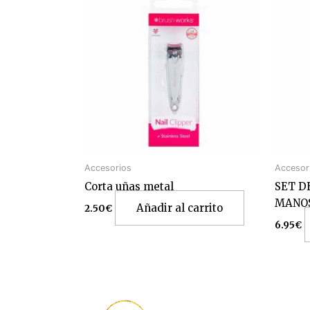
Accesorios
Accesor
Corta uñas metal
SET D
MANO
Añadir al carrito
2.50
€
6.95
€