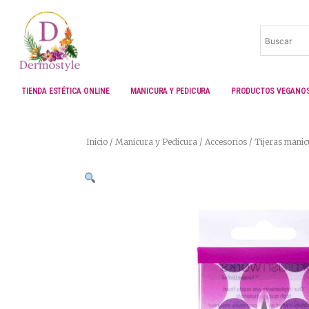
Ir
al
contenido
TIENDA ESTÉTICA ONLINE
MANICURA Y PEDICURA
PRODUCTOS VEGANO
Inicio
/
Manicura y Pedicura
/
Accesorios
/ Tijeras manic