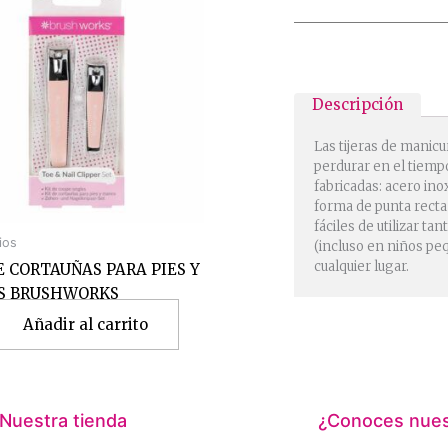
Descripción
Las tijeras de manic
perdurar en el tiempo
fabricadas: acero inox
forma de punta recta
fáciles de utilizar t
ios
(incluso en niños pe
cualquier lugar.
E CORTAUÑAS PARA PIES Y
S BRUSHWORKS
Añadir al carrito
Nuestra tienda
¿Conoces nuest