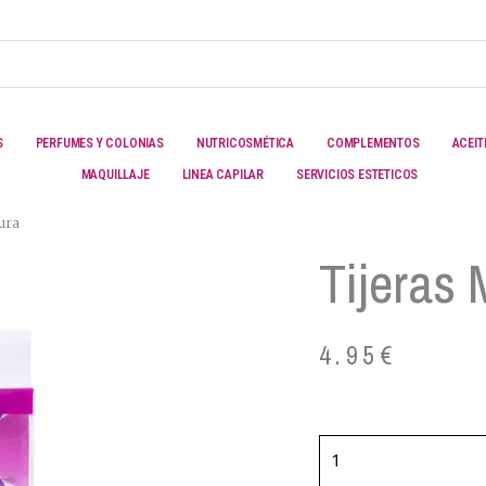
S
PERFUMES Y COLONIAS
NUTRICOSMÉTICA
COMPLEMENTOS
ACEIT
MAQUILLAJE
LINEA CAPILAR
SERVICIOS ESTETICOS
ura
Tijeras
4.95
€
Tijeras
manicura